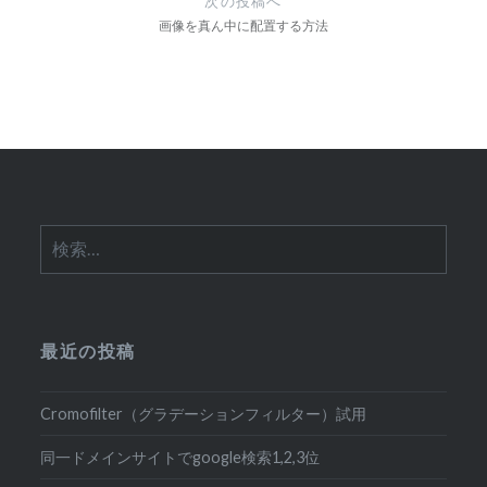
次の投稿へ
ー
画像を真ん中に配置する方法
シ
ョ
ン
検
索:
最近の投稿
Cromofilter（グラデーションフィルター）試用
同一ドメインサイトでgoogle検索1,2,3位