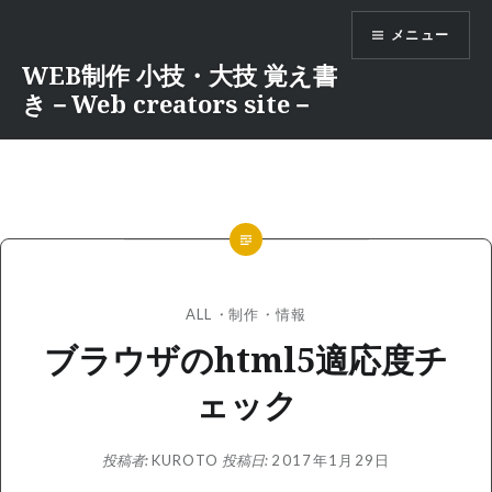
コ
メニュー
ン
テ
WEB制作 小技・大技 覚え書
ン
き－Web creators site－
ツ
へ
ス
キ
ッ
プ
ALL
・
制作
・
情報
ブラウザのhtml5適応度チ
ェック
投稿者:
KUROTO
投稿日:
2017年1月29日