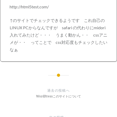
http://html5test.com/
↑のサイトでチェックできるようです これ自己の
LINUX PCからなんですが safari の代わりにmidori
入れてみたけど・・・ うまく動かん・・ cssアニ
メが・・ ってことで css対応度もチェックしたい
なぁ
投
稿
過去の投稿へ
ナ
WordPressこのサイトについて
ビ
ゲ