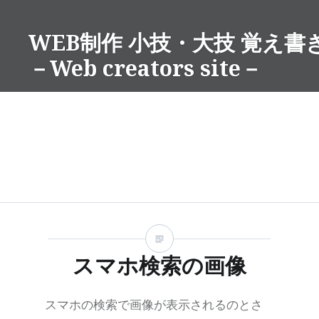
コ
ン
WEB制作 小技・大技 覚え書
テ
－Web creators site－
ン
ツ
へ
ス
キ
ッ
プ
スマホ検索の画像
スマホの検索で画像が表示されるのとさ