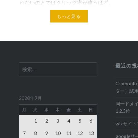
れないのとではクリック率が違うはず。
いろいろ調べたところ正方形の画像が選
もっと見る
ばれる説が有力。日々更新のギャラリー
ページなんだけど、違和感ないようなサ
イズで phpのrand関数使ってランダ…
最近の投
検
索:
Cromof
ター）試
2020年9月
同一ドメイ
月
火
水
木
金
土
日
1,2,3位
1
2
3
4
5
6
wixサイト
7
8
9
10
11
12
13
googl