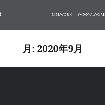
き
BIEI.WORK
YADOYA.WOR
月:
2020年9月