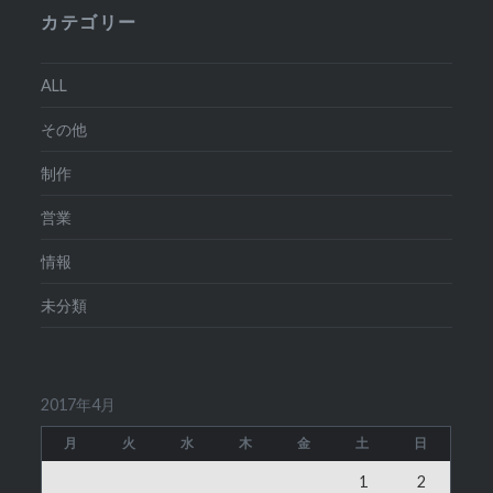
カテゴリー
ALL
その他
制作
営業
情報
未分類
2017年4月
月
火
水
木
金
土
日
1
2