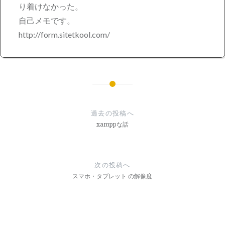
り着けなかった。
自己メモです。
http://form.sitetkool.com/
投
稿
過去の投稿へ
ナ
xamppな話
ビ
ゲ
次の投稿へ
ー
スマホ・タブレット の解像度
シ
ョ