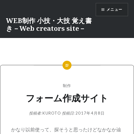
コ
メニュー
ン
テ
WEB制作 小技・大技 覚え書
ン
き－Web creators site－
ツ
へ
ス
キ
ッ
プ
制作
フォーム作成サイト
投稿者:
KUROTO
投稿日:
2017年4月8日
かなり以前使って、探そうと思ったけどなかなか辿