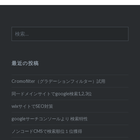
ン
検
索:
最近の投稿
Cromofilter（グラデーションフィルター）試用
同一ドメインサイトでgoogle検索1,2,3位
wixサイトでSEO対策
googleサーチコンソールより 検索特性
ノンコードCMSで検索順位１位獲得