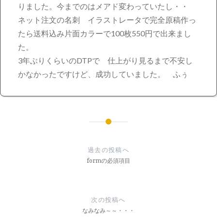
りました。今までのはメアド変わっていたし・・
ネット注文の名刺 イラストレータで完全原稿作っ
たら送料込み片面カラーで100枚550円で出来まし
た。
3年ぶりくらいのDTPで 仕上がり見るまで不安し
かなかったですけど、成功していました。 ふぅ
投
稿
過去の投稿へ
ナ
formの必須項目
ビ
ゲ
次の投稿へ
ー
なみなみ～～・・・