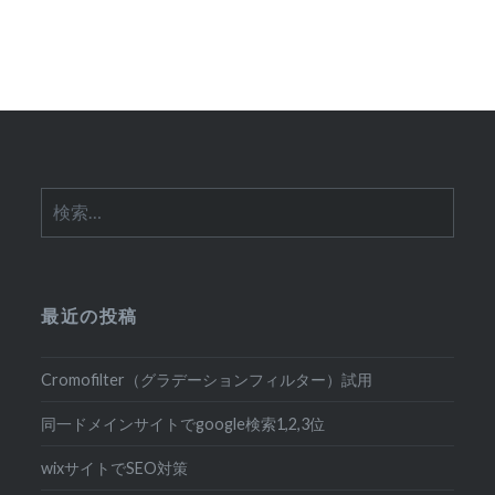
シ
ョ
ン
検
索:
最近の投稿
Cromofilter（グラデーションフィルター）試用
同一ドメインサイトでgoogle検索1,2,3位
wixサイトでSEO対策