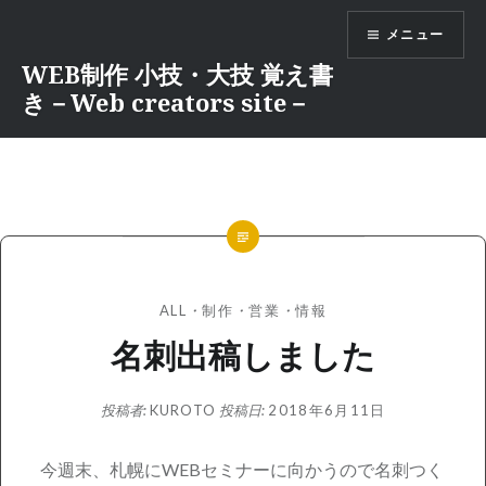
コ
メニュー
ン
テ
WEB制作 小技・大技 覚え書
ン
き－Web creators site－
ツ
へ
ス
キ
ッ
プ
ALL
・
制作
・
営業
・
情報
名刺出稿しました
投稿者:
KUROTO
投稿日:
2018年6月11日
今週末、札幌にWEBセミナーに向かうので名刺つく