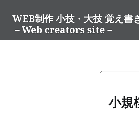
コ
ン
WEB制作 小技・大技 覚え書
テ
－Web creators site－
ン
ツ
へ
ス
キ
ッ
プ
小規