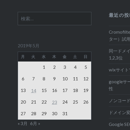
最近の投
検
索:
Cromof
ター）試
2019年5月
同一ドメイ
月
火
水
木
金
土
日
1,2,3位
1
2
3
4
5
wixサイト
6
7
8
9
10
11
12
googl
性
13
15
16
17
18
19
14
ノンコード
20
21
22
24
25
26
23
ドメイン
27
28
29
30
31
« 3月
6月 »
Google S