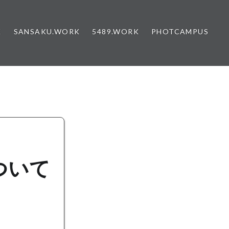
K
SANSAKU.WORK
5489.WORK
PHOTCAMPUS
ついて