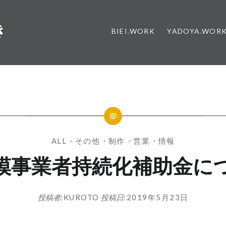
き
BIEI.WORK
YADOYA.WOR
ALL
・
その他
・
制作
・
営業
・
情報
模事業者持続化補助金に
投稿者:
KUROTO
投稿日:
2019年5月23日