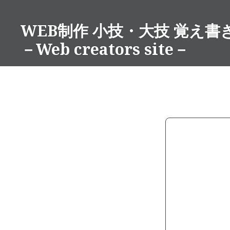
コ
ン
WEB制作 小技・大技 覚え書
テ
－Web creators site－
ン
ツ
へ
ス
キ
ッ
プ