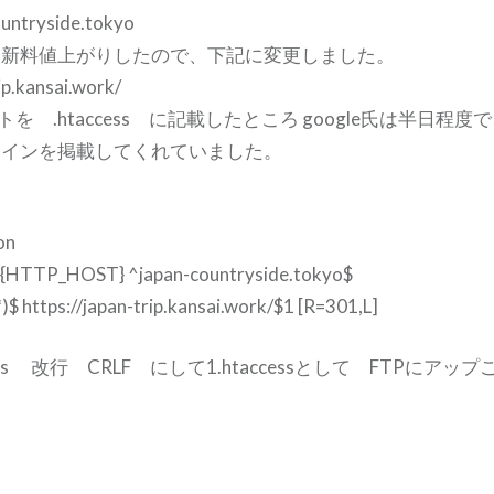
ountryside.tokyo
更新料値上がりしたので、下記に変更しました。
ip.kansai.work/
トを .htaccess に記載したところ google氏は半日程
メインを掲載してくれていました。
on
{HTTP_HOST} ^japan-countryside.tokyo$
*)$ https://japan-trip.kansai.work/$1 [R=301,L]
is 改行 CRLF にして1.htaccessとして FTPにアッ