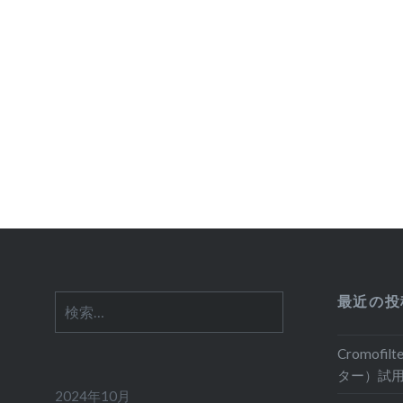
ナ
ビ
ゲ
ー
シ
ョ
ン
最近の投
検
索:
Cromof
ター）試
2024年10月