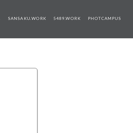
K
SANSAKU.WORK
5489.WORK
PHOTCAMPUS