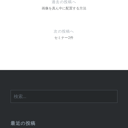
過去の投稿へ
ナ
画像を真ん中に配置する方法
ビ
ゲ
次の投稿へ
ー
セミナー2件
シ
ョ
ン
検
索:
最近の投稿