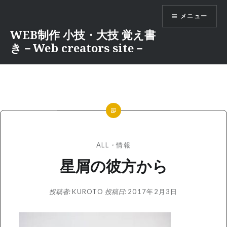
コ
メニュー
ン
テ
WEB制作 小技・大技 覚え書
ン
き－Web creators site－
ツ
へ
ス
キ
ッ
プ
ALL
・
情報
星屑の彼方から
投稿者:
KUROTO
投稿日:
2017年2月3日