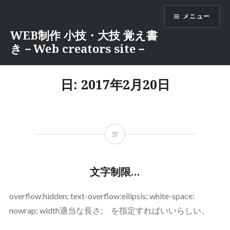
コ
メニュー
ン
テ
WEB制作 小技・大技 覚え書
ン
き－Web creators site－
ツ
へ
日:
2017年2月20日
ス
キ
ッ
プ
文字制限…
overflow:hidden; text-overflow:ellipsis; white-space:
nowrap; width適当な長さ; を指定すればいいらしい。