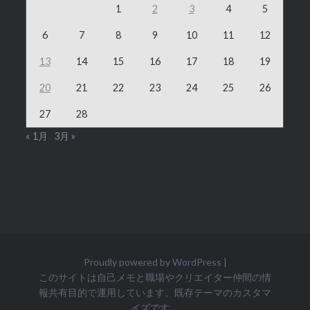
1
2
3
4
5
6
7
8
9
10
11
12
13
14
15
16
17
18
19
20
21
22
23
24
25
26
27
28
« 1月
3月 »
Proudly powered by WordPress
|
このサイトは自己メモと職場やクリエイター仲間の情
報共有目的で運用しています。既存テーマのカスタマ
イズです。