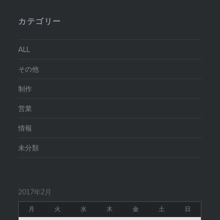
カテゴリー
ALL
その他
制作
営業
情報
未分類
2017年2月
月
火
水
木
金
土
日