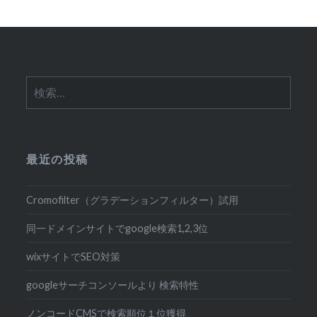
検
索:
最近の投稿
Cromofilter（グラデーションフィルター）試用
同一ドメインサイトでgoogle検索1,2,3位
wixサイトでSEO対策
googleサーチコンソールより 検索特性
ノンコードCMSで検索順位１位獲得