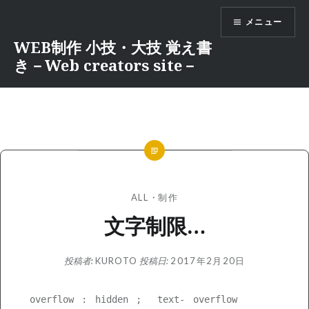
コ
メニュー
ン
テ
WEB制作 小技・大技 覚え書
ン
き－Web creators site－
ツ
へ
ス
キ
ッ
プ
ALL
・
制作
文字制限…
投稿者:
KUROTO
投稿日:
2017年2月20日
overflow
:
hidden
;
text-
overflow