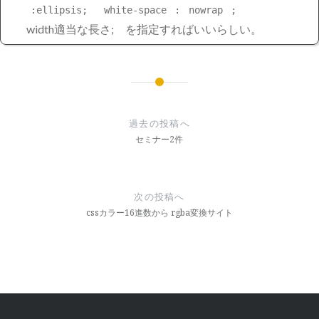
:ellipsis;
white-space
:
nowrap
;
width適当な長さ; を指定すればいいらしい。
投
稿
過去の投稿へ
ナ
セミナー2件
ビ
ゲ
次の投稿へ
ー
cssカラー16進数から rgba変換サイト
シ
ョ
ン