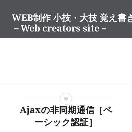
コ
ン
WEB制作 小技・大技 覚え書
テ
－Web creators site－
ン
ツ
へ
ス
キ
ッ
プ
Ajaxの非同期通信［ベ
ーシック認証］