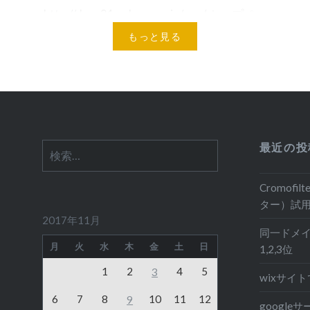
http://dora21.sakura.ne.jp/opa/ トップペ
ージのスライダーの左右に小さい画像を
もっと見る
並べて、明暗のフィルターを被せるデザ
イン、PHPの乱数を発生させて、ついで
に画像の配置も乱数で毎回位置を変える
っ…
最近の投
検
索:
Cromof
ター）試
2017年11月
同一ドメイ
月
火
水
木
金
土
日
1,2,3位
1
2
4
5
3
wixサイト
6
7
8
10
11
12
9
googl